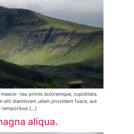
us maece- nas primis doloremque, cupiditate.
m elit diamlorem ullam provident fusce, aut
ui temporibus […]
magna aliqua.