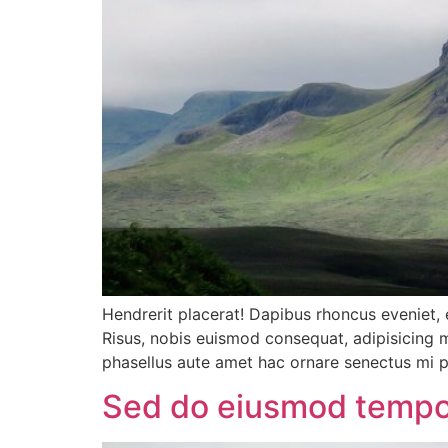
Hendrerit placerat! Dapibus rhoncus eveniet, 
Risus, nobis euismod consequat, adipisicing m
phasellus aute amet hac ornare senectus mi pr
Sed do eiusmod tempor 